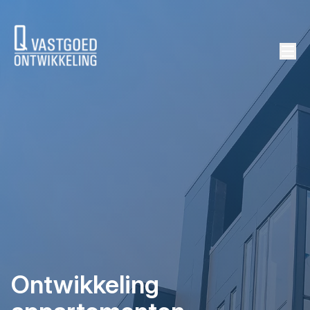
background height
Ontwikkeling