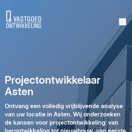
background height
Projectontwikkelaar
Asten
Ontvang een volledig vrijblijvende analyse
van uw locatie in Asten. Wij onderzoeken
de kansen voor projectontwikkeling: van
herontwikkeling tot nieuwbouw, van eerste