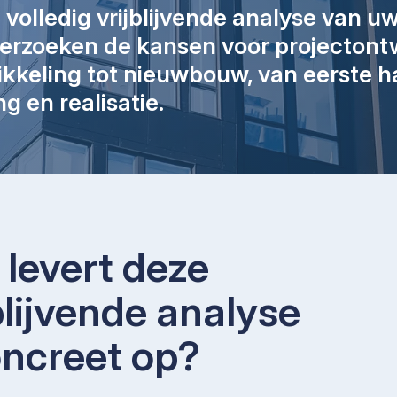
olledig vrijblijvende analyse van uw 
derzoeken de kansen voor projectontw
kkeling tot nieuwbouw, van eerste h
g en realisatie.
levert deze
blijvende analyse
oncreet op?