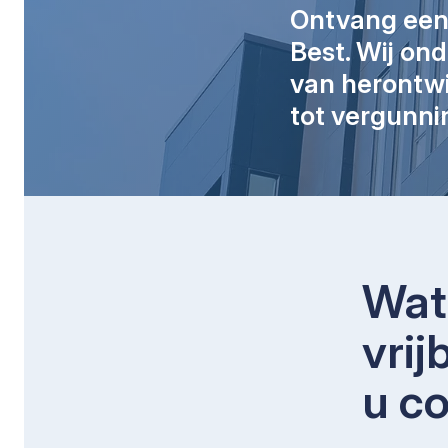
Ontvang een v
Best. Wij on
van herontwi
tot vergunnin
Wat 
vrij
u c