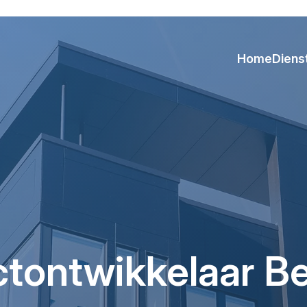
Home
Diens
ctontwikkelaar B