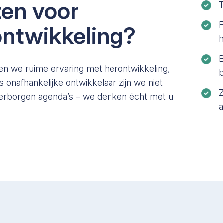
en voor
T
ntwikkeling?
h
B
en we ruime ervaring met herontwikkeling,
 onafhankelijke ontwikkelaar zijn we niet
Z
verborgen agenda’s – we denken écht met u
a