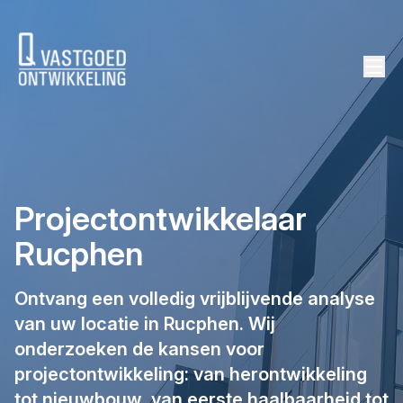
background height
Projectontwikkelaar
Rucphen
Ontvang een volledig vrijblijvende analyse
van uw locatie in Rucphen. Wij
onderzoeken de kansen voor
projectontwikkeling: van herontwikkeling
tot nieuwbouw, van eerste haalbaarheid tot