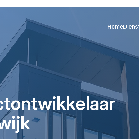
Home
Diens
ctontwikkelaar
wijk