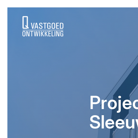
background height
Proje
Sleeu