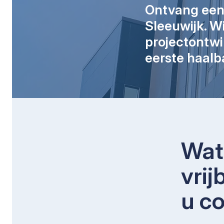
Ontvang een v
Sleeuwijk. W
projectontwi
eerste haalb
Wat 
vrij
u c