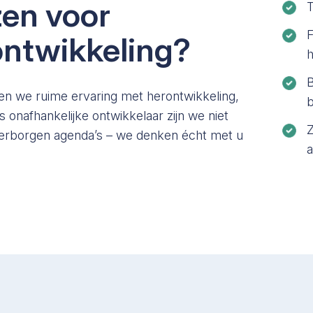
en voor
T
ntwikkeling?
h
B
en we ruime ervaring met herontwikkeling,
 onafhankelijke ontwikkelaar zijn we niet
Z
verborgen agenda’s – we denken écht met u
a