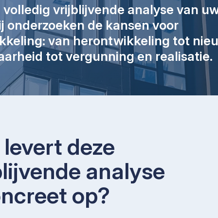
olledig vrijblijvende analyse van uw 
ij onderzoeken de kansen voor
kkeling: van herontwikkeling tot ni
aarheid tot vergunning en realisatie.
levert deze
blijvende analyse
oncreet op?