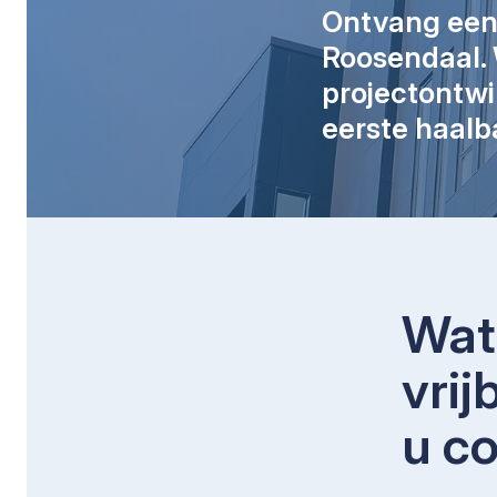
Ontvang een v
Roosendaal. 
projectontwi
eerste haalb
Wat 
vrij
u c