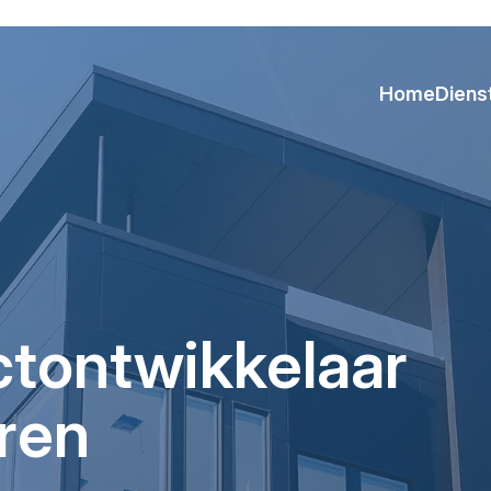
Home
Diens
ctontwikkelaar
ren