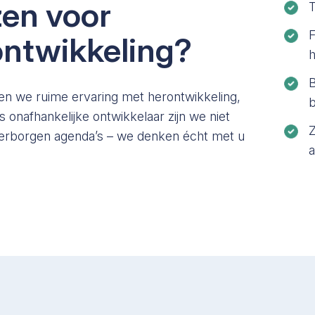
en voor
T
ntwikkeling?
h
B
en we ruime ervaring met herontwikkeling,
 onafhankelijke ontwikkelaar zijn we niet
Z
verborgen agenda’s – we denken écht met u
a