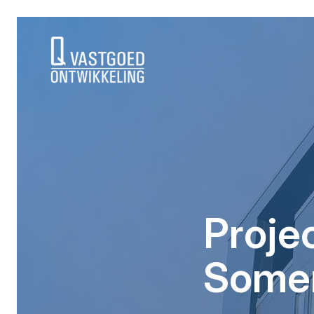
background height
Proje
Some